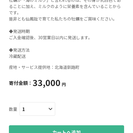
牡蠣が「海のミルク」と言われるのは、その身が乳白色であ
ることに加え、ミルクのように栄養素を含んでいることから
です。

是非とも仙鳳趾で育てた私たちの牡蠣をご賞味ください。

◆発送時期

ご入金確認後、30営業日以内に発送します。

◆発送方法

冷蔵配送
産地・サービス提供地：
北海道釧路町
33,000
寄付金額：
円
数量
カートへ追加