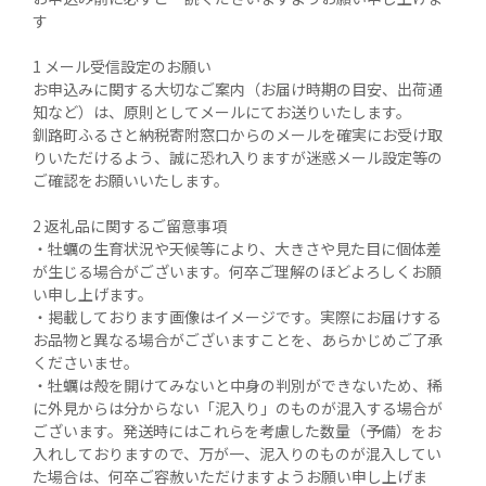
す

1 メール受信設定のお願い

お申込みに関する大切なご案内（お届け時期の目安、出荷通
知など）は、原則としてメールにてお送りいたします。

釧路町ふるさと納税寄附窓口からのメールを確実にお受け取
りいただけるよう、誠に恐れ入りますが迷惑メール設定等の
ご確認をお願いいたします。

2 返礼品に関するご留意事項

・牡蠣の生育状況や天候等により、大きさや見た目に個体差
が生じる場合がございます。何卒ご理解のほどよろしくお願
い申し上げます。

・掲載しております画像はイメージです。実際にお届けする
お品物と異なる場合がございますことを、あらかじめご了承
くださいませ。

・牡蠣は殻を開けてみないと中身の判別ができないため、稀
に外見からは分からない「泥入り」のものが混入する場合が
ございます。発送時にはこれらを考慮した数量（予備）をお
入れしておりますので、万が一、泥入りのものが混入してい
た場合は、何卒ご容赦いただけますようお願い申し上げま