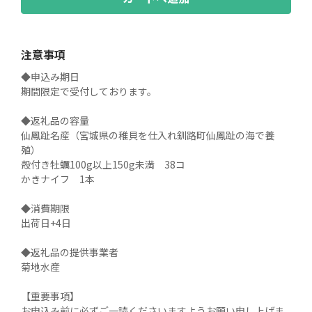
注意事項
◆申込み期日

期間限定で受付しております。

◆返礼品の容量

仙鳳趾名産（宮城県の稚貝を仕入れ釧路町仙鳳趾の海で養
殖）

殻付き牡蠣100g以上150g未満　38コ

かきナイフ　1本

◆消費期限

出荷日+4日

◆返礼品の提供事業者

菊地水産

【重要事項】

お申込み前に必ずご一読くださいますようお願い申し上げま