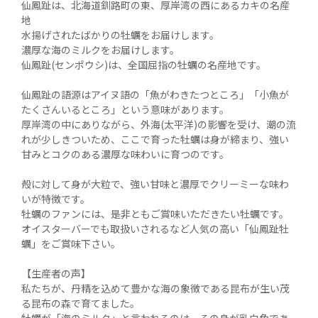
仙鳳趾は、北海道釧路町の東、厚岸湾の西にあるカキの名産
地

水揚げされたばかりの牡蠣をお届けします。

濃厚な海のミルクをお届けします。

仙鳳趾(センポウシ)は、全国屈指の牡蠣の名産地です。

仙鳳趾の語源はアイヌ語の「魚がわきたつところ」「小魚が
たくさんいるところ」という意味があります。

厚岸湾の中にありながら、外海(太平洋)の影響を受け、潮の流
れが少しきついため、ここで育った牡蠣は身が締まり、強い
甘みとコクのある濃厚な味わいに育つのです。

殻に対して身が大粒で、強い甘味と濃厚でクリーミーな味わ
いが特徴です。

牡蠣のファンには、是非ともご賞味いただきたい牡蠣です。

オイスターバーでも取扱いされるなど人気の高い「仙鳳趾牡
蠣」をご賞味下さい。

【生産者の声】

私たちが、丹精を込めて豊かな海の象徴である昆布が生い茂
る昆布の森で育てました。
