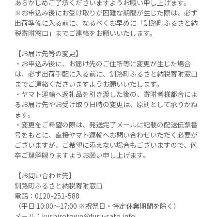
あらかじめご了承くださいますようお願い申し上げます。

※お申込み後にお受け取りが困難な期間が生じた際は、必ず
出荷準備に入る前に、なるべくお早めに「釧路町ふるさと納
税寄附窓口」までご連絡をお願いいたします。

【お届け先等の変更】

・お申込み後に、お届け先のご住所等に変更が生じた場合
は、必ず出荷手配に入る前に、釧路町ふるさと納税寄附窓口
までご連絡くださいますようお願いいたします。

・ヤマト運輸へ返礼品を引き渡した後の、寄附者様都合によ
るお届け先やお受け取り日時の変更は、原則として承りかね
ます。

・変更をご希望の際は、発送完了メールに記載の配送伝票番
号をもとに、直接ヤマト運輸へお問い合わせいただく必要が
ございますが、ご希望に添えない場合もございますので、何
卒ご理解賜りますようお願い申し上げます。

【お問い合わせ先】

釧路町ふるさと納税寄附窓口

電話：0120-251-588

（平日 10:00～17:00 ※祝祭日・特定休業期間を除く）

メール：kushirotown@furu-sato.info