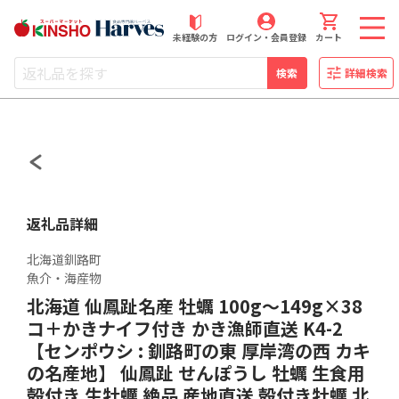
近商ストアふるさと納税
未経験の方
ログイン・会員登録
カート
検索
詳細検索
返礼品詳細
北海道釧路町
魚介・海産物
北海道 仙鳳趾名産 牡蠣 100g～149g×38
コ＋かきナイフ付き かき漁師直送 K4-2
【センポウシ : 釧路町の東 厚岸湾の西 カキ
の名産地】 仙鳳趾 せんぽうし 牡蠣 生食用
殻付き 生牡蠣 絶品 産地直送 殻付き牡蠣 北