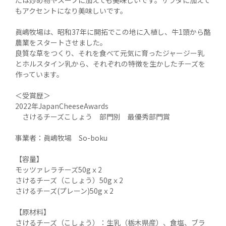
もアクセントになり美味しいです。

眞嶋牧場は、昭和37年に開拓でこの地に入植し、牛1頭から酪
農業をスタートさせました。

良質な草をつくり、それを食べて元気に育ったジャージー乳
とホルスタイン乳から、それぞれの特徴を生かしたチーズを
作っています。

＜受賞歴＞

2022年JapanCheeseAwards

　さけるチーズこしょう　部門別　最優秀部門賞

事業者：眞嶋牧場　So-boku

【容量】

モッツァレラチーズ50gｘ2

さけるチーズ（こしょう）50gｘ2

さけるチーズ(プレーン)50gｘ2

【原材料】

さけるチーズ（こしょう）：生乳（栃木県産）、食塩、ブラ