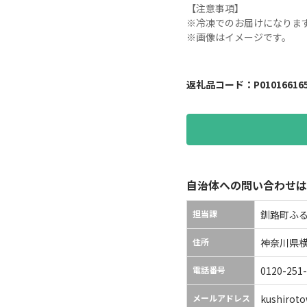
【注意事項】

※冷凍でのお届けになります
※画像はイメージです。
返礼品コード：
P01016616
自治体への問い合わせは
担当課
釧路町ふる
住所
神奈川県横浜市
電話番号
0120-251
メールアドレス
kushiroto