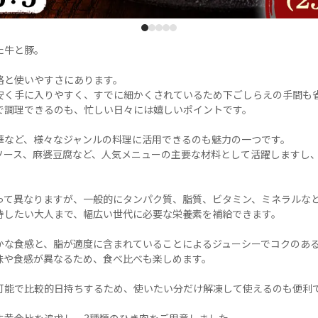
1
2
3
4
5
牛と豚。

と使いやすさにあります。

安く手に入りやすく、すでに細かくされているため下ごしらえの手間も省
で調理できるのも、忙しい日々には嬉しいポイントです。

華など、様々なジャンルの料理に活用できるのも魅力の一つです。

ソース、麻婆豆腐など、人気メニューの主要な材料として活躍しますし
って異なりますが、一般的にタンパク質、脂質、ビタミン、ミネラルなど
持したい大人まで、幅広い世代に必要な栄養素を補給できます。

かな食感と、脂が適度に含まれていることによるジューシーでコクのある
味や食感が異なるため、食べ比べも楽しめます。

可能で比較的日持ちするため、使いたい分だけ解凍して使えるのも便利で