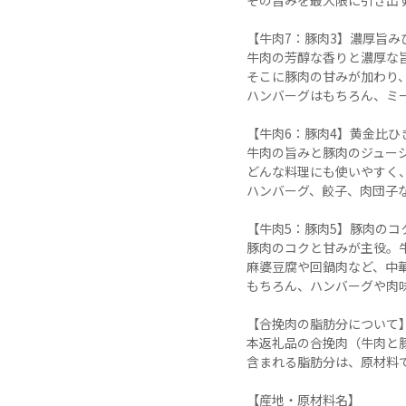
その旨みを最大限に引き出す
【牛肉7：豚肉3】濃厚旨みひ
牛肉の芳醇な香りと濃厚な旨
そこに豚肉の甘みが加わり、
ハンバーグはもちろん、ミ
【牛肉6：豚肉4】黄金比ひき
牛肉の旨みと豚肉のジュー
どんな料理にも使いやすく
ハンバーグ、餃子、肉団子な
【牛肉5：豚肉5】豚肉のコ
豚肉のコクと甘みが主役。
麻婆豆腐や回鍋肉など、中華
もちろん、ハンバーグや肉
【合挽肉の脂肪分について】
本返礼品の合挽肉（牛肉と
含まれる脂肪分は、原材料
【産地・原材料名】
