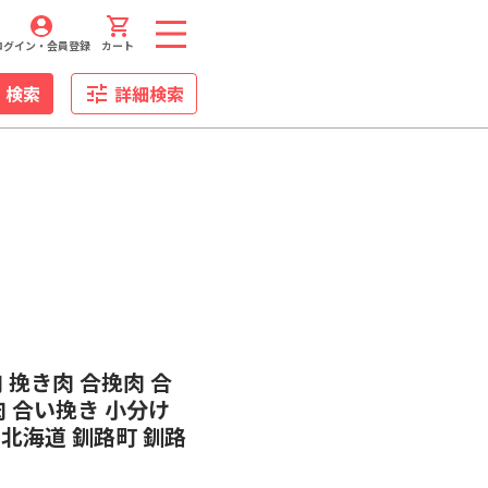
ログイン・会員登録
カート
検索
詳細検索
 挽き肉 合挽肉 合
肉 合い挽き 小分け
 北海道 釧路町 釧路