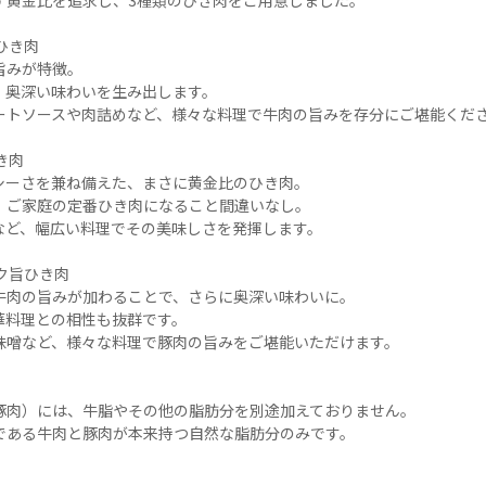
黄金比を追求し、3種類のひき肉をご用意しました。

き肉

みが特徴。

奥深い味わいを生み出します。

ートソースや肉詰めなど、様々な料理で牛肉の旨みを存分にご堪能くださ
肉

シーさを兼ね備えた、まさに黄金比のひき肉。

、ご家庭の定番ひき肉になること間違いなし。

ど、幅広い料理でその美味しさを発揮します。

ク旨ひき肉

牛肉の旨みが加わることで、さらに奥深い味わいに。

料理との相性も抜群です。

味噌など、様々な料理で豚肉の旨みをご堪能いただけます。



豚肉）には、牛脂やその他の脂肪分を別途加えておりません。

である牛肉と豚肉が本来持つ自然な脂肪分のみです。
