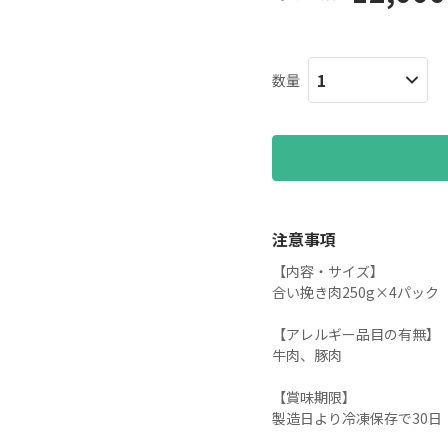
数量
注意事項
【内容・サイズ】

合い挽き肉250g×4パック（
【アレルギー品目の有無】

牛肉、豚肉

【賞味期限】

製造日より冷凍保存で30日
