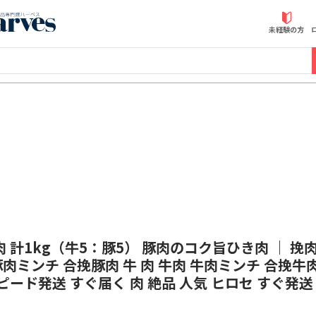
近商ストアふるさと納税
未経験の方
 計1kg（牛5：豚5） 豚肉のコク旨ひき肉 ｜ 挽肉
 豚肉ミンチ 合挽豚肉 牛 肉 牛肉 牛肉ミンチ 合挽牛
ピード発送 すぐ届く 肉 絶品 人気 ヒロセ すぐ発送