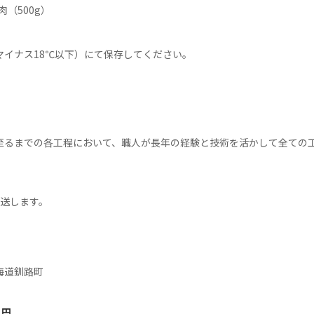
（500g）

イナス18℃以下）にて保存してください。



至るまでの各工程において、職人が長年の経験と技術を活かして全ての
送します。

海道釧路町
円