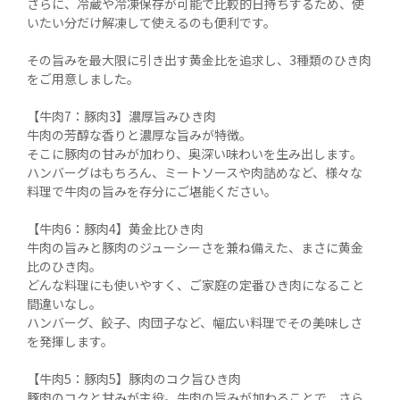
さらに、冷蔵や冷凍保存が可能で比較的日持ちするため、使
いたい分だけ解凍して使えるのも便利です。

その旨みを最大限に引き出す黄金比を追求し、3種類のひき肉
をご用意しました。

【牛肉7：豚肉3】濃厚旨みひき肉

牛肉の芳醇な香りと濃厚な旨みが特徴。

そこに豚肉の甘みが加わり、奥深い味わいを生み出します。

ハンバーグはもちろん、ミートソースや肉詰めなど、様々な
料理で牛肉の旨みを存分にご堪能ください。

【牛肉6：豚肉4】黄金比ひき肉

牛肉の旨みと豚肉のジューシーさを兼ね備えた、まさに黄金
比のひき肉。

どんな料理にも使いやすく、ご家庭の定番ひき肉になること
間違いなし。

ハンバーグ、餃子、肉団子など、幅広い料理でその美味しさ
を発揮します。

【牛肉5：豚肉5】豚肉のコク旨ひき肉

豚肉のコクと甘みが主役。牛肉の旨みが加わることで、さら