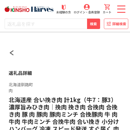
近商ストアふるさと納税
未経験の方
ログイン・会員登録
カート
検索
詳細検索
返礼品詳細
北海道釧路町
肉
北海道産 合い挽き肉 計1kg（牛7：豚3）
濃厚旨みひき肉｜挽肉 挽き肉 合挽肉 合挽
き肉 豚 肉 豚肉 豚肉ミンチ 合挽豚肉 牛 肉
牛肉 牛肉ミンチ 合挽牛肉 合い挽き 小分け
ハンバーグ 冷凍 スピード発送 すぐ届く 肉