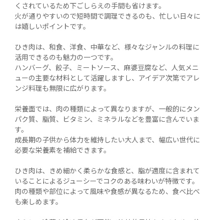
くされているため下ごしらえの手間も省けます。

火が通りやすいので短時間で調理できるのも、忙しい日々に
は嬉しいポイントです。

ひき肉は、和食、洋食、中華など、様々なジャンルの料理に
活用できるのも魅力の一つです。

ハンバーグ、餃子、ミートソース、麻婆豆腐など、人気メニ
ューの主要な材料として活躍しますし、アイデア次第でアレ
ンジ料理も無限に広がります。

栄養面では、肉の種類によって異なりますが、一般的にタン
パク質、脂質、ビタミン、ミネラルなどを豊富に含んでいま
す。

成長期の子供から体力を維持したい大人まで、幅広い世代に
必要な栄養素を補給できます。

ひき肉は、きめ細かく柔らかな食感と、脂が適度に含まれて
いることによるジューシーでコクのある味わいが特徴です。

肉の種類や部位によって風味や食感が異なるため、食べ比べ
も楽しめます。
