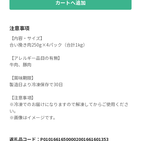
カートへ追加
注意事項
【内容・サイズ】

合い挽き肉250g×4パック（合計1kg）

【アレルギー品目の有無】

牛肉、豚肉

【賞味期限】

製造日より冷凍保存で30日

【注意事項】

※冷凍でのお届けになりますので解凍してからご使用くださ
い。

※画像はイメージです。
返礼品コード：
P01016616500002001661601353