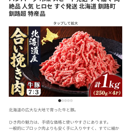
絶品 人気 ヒロセ すぐ発送 北海道 釧路町
釧路超 特産品
タップして拡大
1
2
3
4
5
北海道の広大な大地で育った牛と豚。

ひき肉の魅力は、手頃な価格と使いやすさにあります。

一般的にブロック肉よりも安く手に入りやすく、すでに細か