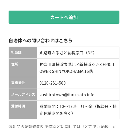
カートへ追加
自治体への問い合わせはこちら
担当課
釧路町ふるさと納税窓口（NE）
住所
神奈川県横浜市港北区新横浜3-2-3 EPIC T
OWER SHIN YOKOHAMA 16階
電話番号
0120-251-588
メールアドレス
kushirotown@furu-sato.info
受付時間
営業時間：10〜17時 月〜金（祝祭日・特
定休業期間を除く）
返礼品の配送時期や不備などに関しては「どこでも納税」か