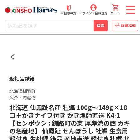
近商ストアふるさと納税
未経験の方
ログイン・会員登録
カート
検索
詳細検索
返礼品詳細
北海道釧路町
魚介・海産物
北海道 仙鳳趾名産 牡蠣 100g～149g×18
コ＋かきナイフ付き かき漁師直送 K4-1
【センポウシ : 釧路町の東 厚岸湾の西 カキ
の名産地】 仙鳳趾 せんぽうし 牡蠣 生食用
殻付き 生牡蠣 絶品 産地直送 殻付き牡蠣 北