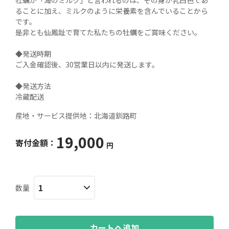
牡蠣が「海のミルク」と言われるのは、その身が乳白色であ
ることに加え、ミルクのように栄養素を含んでいることから
です。

是非とも仙鳳趾で育てた私たちの牡蠣をご賞味ください。

◆発送時期

ご入金確認後、30営業日以内に発送します。

◆発送方法

冷蔵配送
産地・サービス提供地：
北海道釧路町
19,000
寄付金額：
円
数量
カートへ追加