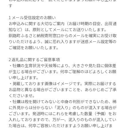
す

1 メール受信設定のお願い

お申込みに関する大切なご案内（お届け時期の目安、出荷通
知など）は、原則としてメールにてお送りいたします。

釧路町ふるさと納税寄附窓口からのメールを確実にお受け取
りいただけるよう、誠に恐れ入りますが迷惑メール設定等の
ご確認をお願いいたします。

2 返礼品に関するご留意事項

・牡蠣の生育状況や天候等により、大きさや見た目に個体差
が生じる場合がございます。何卒ご理解のほどよろしくお願
い申し上げます。

・掲載しております画像はイメージです。実際にお届けする
お品物と異なる場合がございますことを、あらかじめご了承
くださいませ。

・牡蠣は殻を開けてみないと中身の判別ができないため、稀
に外見からは分からない「泥入り」のものが混入する場合が
ございます。発送時にはこれらを考慮した数量（予備）をお
入れしておりますので、万が一、泥入りのものが混入してい
た場合は、何卒ご容赦いただけますようお願い申し上げま