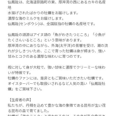
仙鳳趾は、北海道釧路町の東、厚岸湾の西にあるカキの名産
地

水揚げされたばかりの牡蠣をお届けします。

濃厚な海のミルクをお届けします。

仙鳳趾(センポウシ)は、全国屈指の牡蠣の名産地です。

仙鳳趾の語源はアイヌ語の「魚がわきたつところ」「小魚が
たくさんいるところ」という意味があります。

厚岸湾の中にありながら、外海(太平洋)の影響を受け、潮の流
れが少しきついため、ここで育った牡蠣は身が締まり、強い
甘みとコクのある濃厚な味わいに育つのです。

殻に対して身が大粒で、強い甘味と濃厚でクリーミーな味わ
いが特徴です。

牡蠣のファンには、是非ともご賞味いただきたい牡蠣です。

オイスターバーでも取扱いされるなど人気の高い「仙鳳趾牡
蠣」をご賞味下さい。

【生産者の声】

私たちが、丹精を込めて豊かな海の象徴である昆布が生い茂
る昆布の森で育てました。
