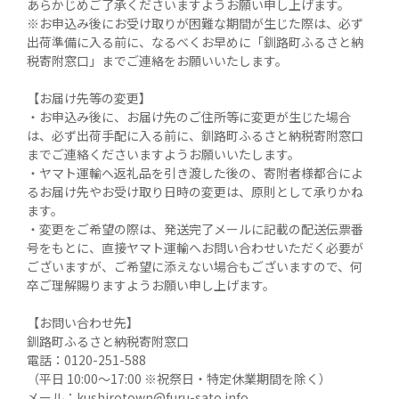
あらかじめご了承くださいますようお願い申し上げます。

※お申込み後にお受け取りが困難な期間が生じた際は、必ず
出荷準備に入る前に、なるべくお早めに「釧路町ふるさと納
税寄附窓口」までご連絡をお願いいたします。

【お届け先等の変更】

・お申込み後に、お届け先のご住所等に変更が生じた場合
は、必ず出荷手配に入る前に、釧路町ふるさと納税寄附窓口
までご連絡くださいますようお願いいたします。

・ヤマト運輸へ返礼品を引き渡した後の、寄附者様都合によ
るお届け先やお受け取り日時の変更は、原則として承りかね
ます。

・変更をご希望の際は、発送完了メールに記載の配送伝票番
号をもとに、直接ヤマト運輸へお問い合わせいただく必要が
ございますが、ご希望に添えない場合もございますので、何
卒ご理解賜りますようお願い申し上げます。

【お問い合わせ先】

釧路町ふるさと納税寄附窓口

電話：0120-251-588

（平日 10:00～17:00 ※祝祭日・特定休業期間を除く）

メール：kushirotown@furu-sato.info