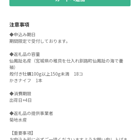
注意事項
◆申込み期日

期間限定で受付しております。

◆返礼品の容量

仙鳳趾名産（宮城県の稚貝を仕入れ釧路町仙鳳趾の海で養
殖）

殻付き牡蠣100g以上150g未満　18コ

かきナイフ　1本

◆消費期限

出荷日+4日

◆返礼品の提供事業者

菊地水産

【重要事項】

お申込み前に必ずご一読くださいますようお願い申し上げま